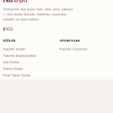
Dizi
Arşivi
Türkiye'nin dizi arşivi. Eski, yeni, yerli, yabancı
— tüm diziler burada. Haberler, oyuncular,
kanallar ve daha fazlası.
DIZILER
OYUNCULAR
Popüler Diziler
Popüler Oyuncular
Yakında Başlayacaklar
Eski Diziler
Online Diziler
Final Yapan Diziler
KANALLAR
SITE
Tüm Kanallar
Haberler
İletişim
Reklam