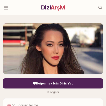
Dizi
Arşivi
Beğenmek İçin Giriş Yap
0 beğeni
535 görüntülenme