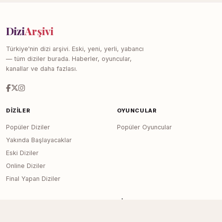
Dizi
Arşivi
Türkiye'nin dizi arşivi. Eski, yeni, yerli, yabancı
— tüm diziler burada. Haberler, oyuncular,
kanallar ve daha fazlası.
DIZILER
OYUNCULAR
Popüler Diziler
Popüler Oyuncular
Yakında Başlayacaklar
Eski Diziler
Online Diziler
Final Yapan Diziler
KANALLAR
SITE
Tüm Kanallar
Haberler