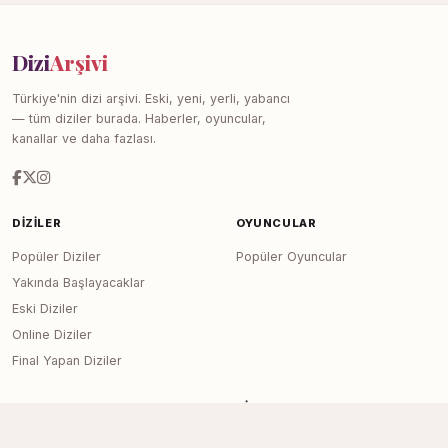
Dizi
Arşivi
Türkiye'nin dizi arşivi. Eski, yeni, yerli, yabancı
— tüm diziler burada. Haberler, oyuncular,
kanallar ve daha fazlası.
DIZILER
OYUNCULAR
Popüler Diziler
Popüler Oyuncular
Yakında Başlayacaklar
Eski Diziler
Online Diziler
Final Yapan Diziler
KANALLAR
SITE
Tüm Kanallar
Haberler