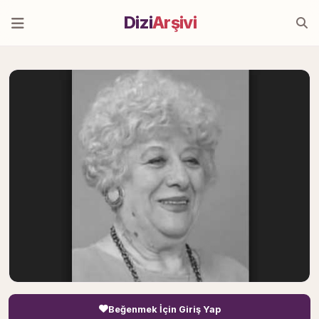
Dizi
Arşivi
Beğenmek İçin Giriş Yap