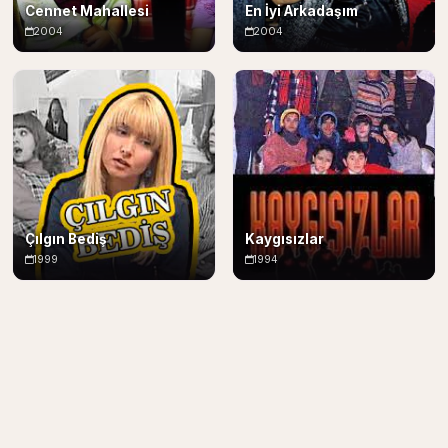
Cennet Mahallesi
En İyi Arkadaşım
2004
2004
Çılgın Bediş
Kaygısızlar
1999
1994