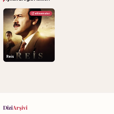
eSinemalar
Reis
Dizi
Arşivi