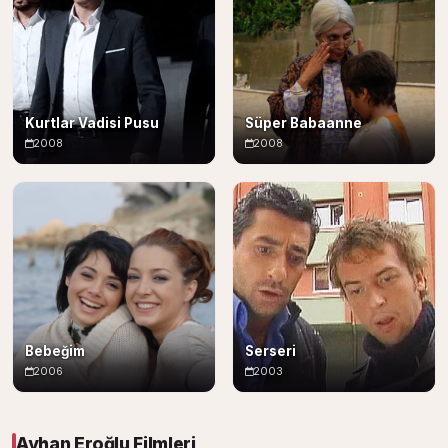
Kurtlar Vadisi Pusu
Süper Babaanne
2008
2008
Bebeğim
Serseri
2006
2003
Ayhan Eroğlu Filmleri