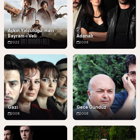
Aşkın Yolculuğu: Hacı
Bayram-ı Veli
Adanalı
2022
2008
Gazi
Gece Gündüz
2008
2008