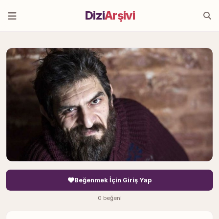
Dizi
Arşivi
Beğenmek İçin Giriş Yap
0 beğeni