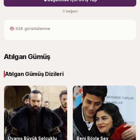
0 beğeni
626 görüntülenme
Atılgan Gümüş
Atılgan Gümüş Dizileri
Uyanış Büyük Selçuklu
Beni Böyle Sev