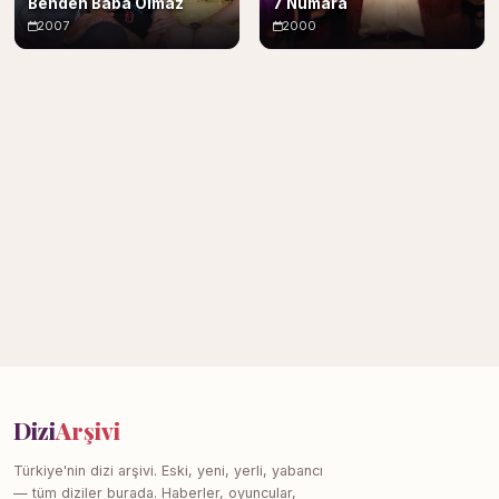
Benden Baba Olmaz
7 Numara
2007
2000
Dizi
Arşivi
Türkiye'nin dizi arşivi. Eski, yeni, yerli, yabancı
— tüm diziler burada. Haberler, oyuncular,