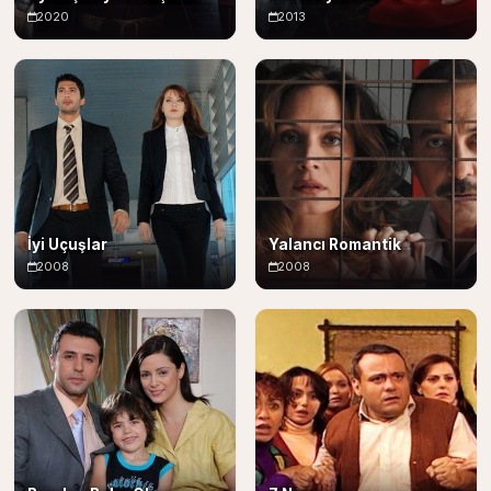
2020
2013
İyi Uçuşlar
Yalancı Romantik
2008
2008