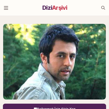
Dizi
Arşivi
Beğenmek İçin Giriş Yap