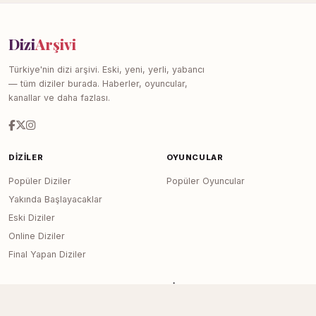
Dizi
Arşivi
Türkiye'nin dizi arşivi. Eski, yeni, yerli, yabancı
— tüm diziler burada. Haberler, oyuncular,
kanallar ve daha fazlası.
DIZILER
OYUNCULAR
Popüler Diziler
Popüler Oyuncular
Yakında Başlayacaklar
Eski Diziler
Online Diziler
Final Yapan Diziler
KANALLAR
SITE
Tüm Kanallar
Haberler