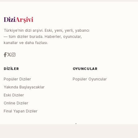
Dizi
Arşivi
Türkiye'nin dizi arşivi. Eski, yeni, yerli, yabancı
— tüm diziler burada. Haberler, oyuncular,
kanallar ve daha fazlası.
DIZILER
OYUNCULAR
Popüler Diziler
Popüler Oyuncular
Yakında Başlayacaklar
Eski Diziler
Online Diziler
Final Yapan Diziler
KANALLAR
SITE
Tüm Kanallar
Haberler