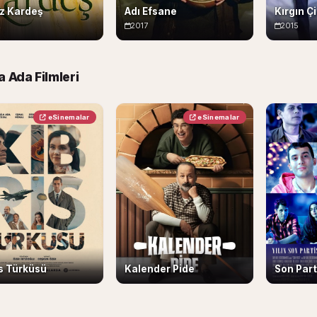
ız Kardeş
Adı Efsane
Kırgın Ç
2
2017
2015
a Ada Filmleri
eSinemalar
eSinemalar
ıs Türküsü
Kalender Pide
Son Part