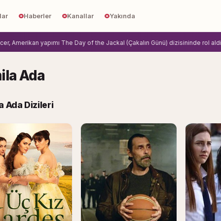
lar
Haberler
Kanallar
Yakında
Amerikan yapımı The Day of the Jackal (Çakalın Günü) dizisininde rol aldi.
Zih
ila Ada
a Ada Dizileri