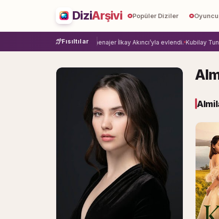
Dizi
Arşivi
Popüler Diziler
Oyuncu
Fısıltılar
 veda etti.
Damla Sönmez, menajer İlkay Akıncı’yla evlendi.
Kubilay Tuncer, 
Alm
Almil