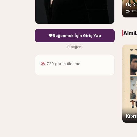
Üç K
202
Almil
Beğenmek İçin Giriş Yap
0 beğeni
720 görüntülenme
Kıbr