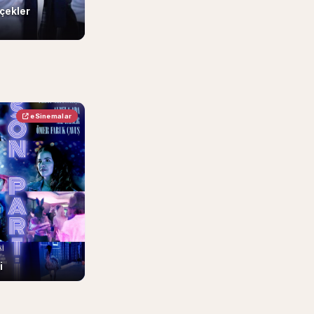
içekler
eSinemalar
i