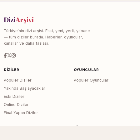
Dizi
Arşivi
Türkiye'nin dizi arşivi. Eski, yeni, yerli, yabancı
— tüm diziler burada. Haberler, oyuncular,
kanallar ve daha fazlası.
DIZILER
OYUNCULAR
Popüler Diziler
Popüler Oyuncular
Yakında Başlayacaklar
Eski Diziler
Online Diziler
Final Yapan Diziler
KANALLAR
SITE
Tüm Kanallar
Haberler