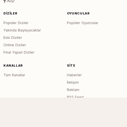
DIZILER
OYUNCULAR
Popüler Diziler
Popüler Oyuncular
Yakında Başlayacaklar
Eski Diziler
Online Diziler
Final Yapan Diziler
KANALLAR
SITE
Tüm Kanallar
Haberler
İletişim
Reklam
RSS Feed
Sitemap
Dizi Arşivi © 2020–2026 — Tüm Hakları
Page generated in 0.0047