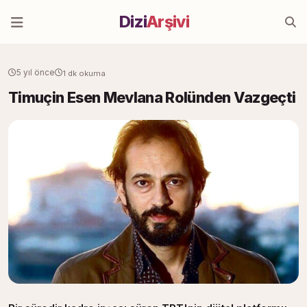
Dizi
Arşivi
5 yıl önce
1 dk okuma
Timuçin Esen Mevlana Rolünden Vazgeçti