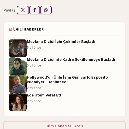
Paylaş:
İLGILI HABERLER
Mevlana Dizisi İçin Çekimler Başladı
5 yıl önce
Mevlana Dizisinde Kadro Şekillenmeye Başladı
5 yıl önce
Hollywood'un Ünlü İsmi Giancarlo Esposito
İslamiyet'i Benimsedi
2 ay önce
Ece İrtem Vefat Etti
2 ay önce
Tüm Haberleri Gör