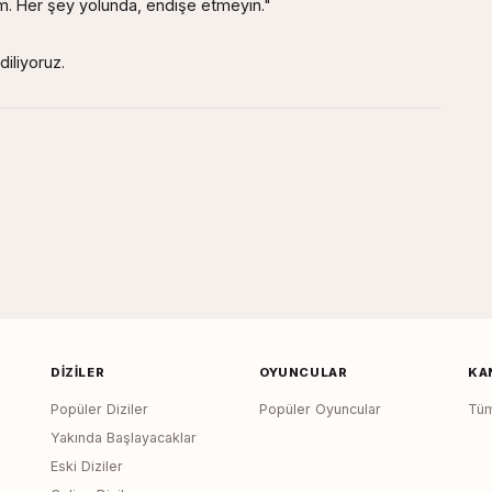
. Her şey yolunda, endişe etmeyin."
diliyoruz.
DIZILER
OYUNCULAR
KA
Popüler Diziler
Popüler Oyuncular
Tüm
Yakında Başlayacaklar
Eski Diziler