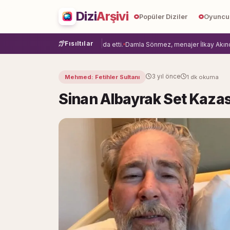
Dizi
Arşivi
Popüler Diziler
Oyuncu
Fısıltılar
an'ı Hazal Çağlar projeye veda etti.
Damla Sönmez, menajer İlkay Akıncı’yla 
3 yıl önce
Mehmed: Fetihler Sultanı
1 dk okuma
Sinan Albayrak Set Kazas