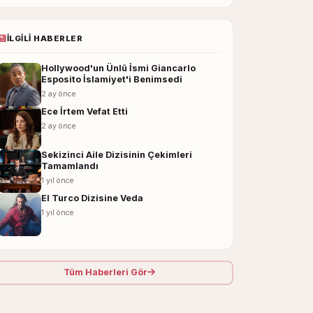
İLGILI HABERLER
Hollywood'un Ünlü İsmi Giancarlo
Esposito İslamiyet'i Benimsedi
2 ay önce
Ece İrtem Vefat Etti
2 ay önce
Sekizinci Aile Dizisinin Çekimleri
Tamamlandı
1 yıl önce
El Turco Dizisine Veda
1 yıl önce
Tüm Haberleri Gör