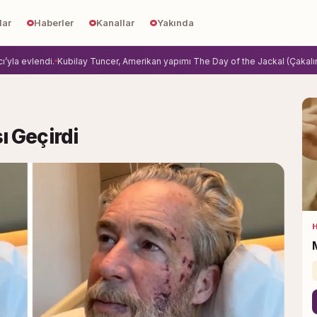
lar
Haberler
Kanallar
Yakında
evlendi.
Kubilay Tuncer, Amerikan yapımı The Day of the Jackal (Çakalın Günü) 
ı Geçirdi
H