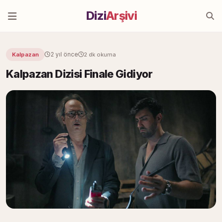
Dizi
Arşivi
2 yıl önce
Kalpazan
2 dk okuma
Kalpazan Dizisi Finale Gidiyor