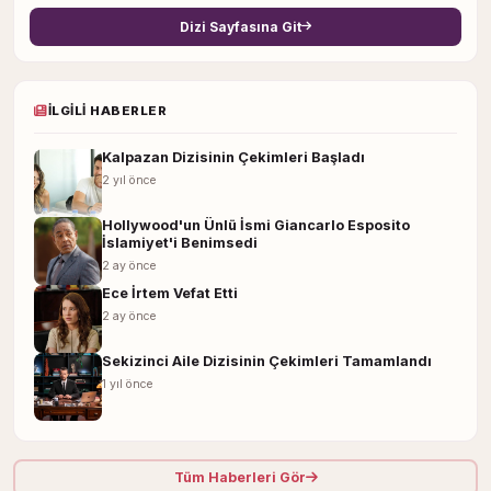
Dizi Sayfasına Git
İLGILI HABERLER
Kalpazan Dizisinin Çekimleri Başladı
2 yıl önce
Hollywood'un Ünlü İsmi Giancarlo Esposito
İslamiyet'i Benimsedi
2 ay önce
Ece İrtem Vefat Etti
2 ay önce
Sekizinci Aile Dizisinin Çekimleri Tamamlandı
1 yıl önce
Tüm Haberleri Gör