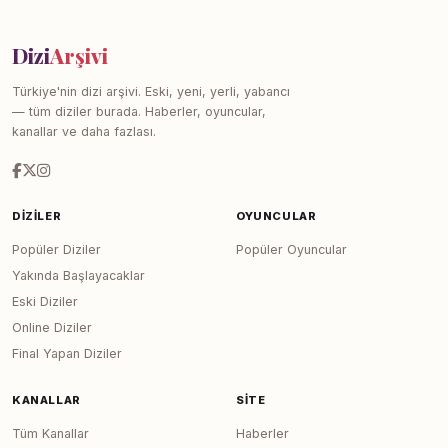
Dizi
Arşivi
Türkiye'nin dizi arşivi. Eski, yeni, yerli, yabancı
— tüm diziler burada. Haberler, oyuncular,
kanallar ve daha fazlası.
DIZILER
OYUNCULAR
Popüler Diziler
Popüler Oyuncular
Yakında Başlayacaklar
Eski Diziler
Online Diziler
Final Yapan Diziler
KANALLAR
SITE
Tüm Kanallar
Haberler