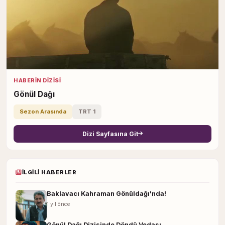
HABERIN DIZISI
Gönül Dağı
Sezon Arasında
TRT 1
Dizi Sayfasına Git
İLGILI HABERLER
Baklavacı Kahraman Gönüldağı'nda!
1 yıl önce
Gönül Dağı Dizisinde Döndü Vedası