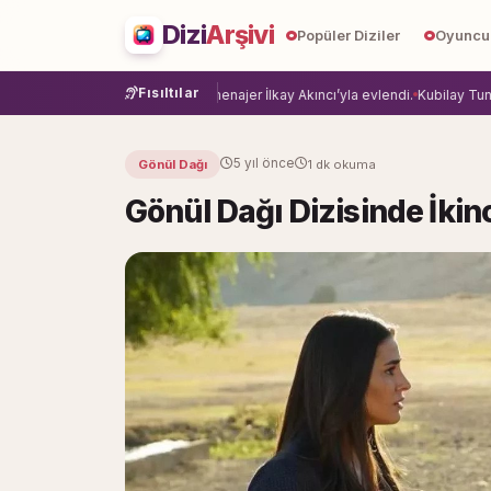
Dizi
Arşivi
Popüler Diziler
Oyuncu
Fısıltılar
veda etti.
Damla Sönmez, menajer İlkay Akıncı’yla evlendi.
Kubilay Tuncer, A
5 yıl önce
Gönül Dağı
1 dk okuma
Gönül Dağı Dizisinde İkinc