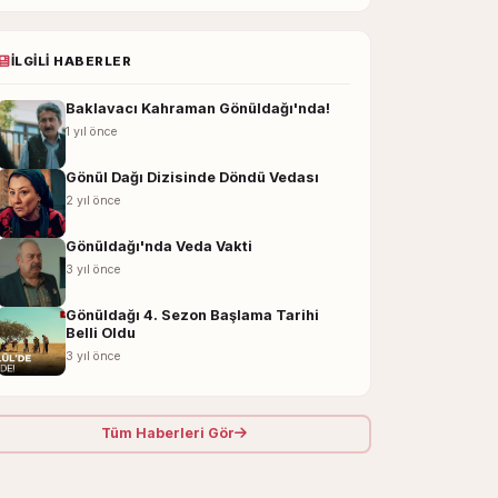
İLGILI HABERLER
Baklavacı Kahraman Gönüldağı'nda!
1 yıl önce
Gönül Dağı Dizisinde Döndü Vedası
2 yıl önce
Gönüldağı'nda Veda Vakti
3 yıl önce
Gönüldağı 4. Sezon Başlama Tarihi
Belli Oldu
3 yıl önce
Tüm Haberleri Gör