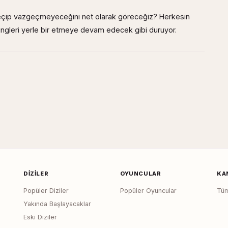
eçip vazgeçmeyeceğini net olarak göreceğiz? Herkesin
ingleri yerle bir etmeye devam edecek gibi duruyor.
DIZILER
OYUNCULAR
KA
Popüler Diziler
Popüler Oyuncular
Tüm
Yakında Başlayacaklar
Eski Diziler