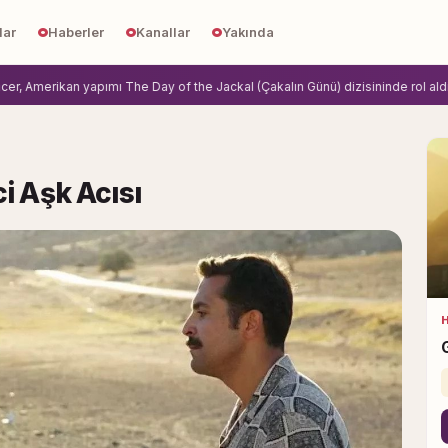
lar
Haberler
Kanallar
Yakında
merikan yapımı The Day of the Jackal (Çakalın Günü) dizisininde rol aldi.
Zihn
i Aşk Acısı
H