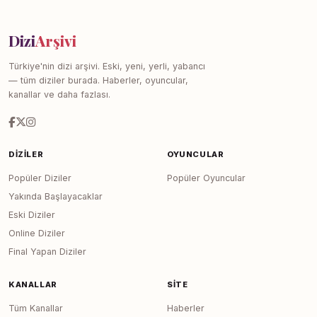
Dizi
Arşivi
Türkiye'nin dizi arşivi. Eski, yeni, yerli, yabancı
— tüm diziler burada. Haberler, oyuncular,
kanallar ve daha fazlası.
DIZILER
OYUNCULAR
Popüler Diziler
Popüler Oyuncular
Yakında Başlayacaklar
Eski Diziler
Online Diziler
Final Yapan Diziler
KANALLAR
SITE
Tüm Kanallar
Haberler