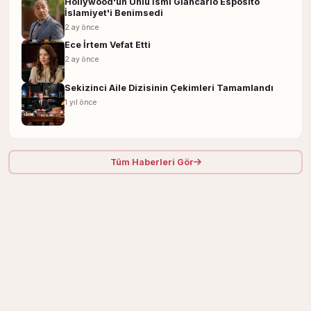
Hollywood'un Ünlü İsmi Giancarlo Esposito
İslamiyet'i Benimsedi
2 ay önce
Ece İrtem Vefat Etti
2 ay önce
Sekizinci Aile Dizisinin Çekimleri Tamamlandı
1 yıl önce
Tüm Haberleri Gör