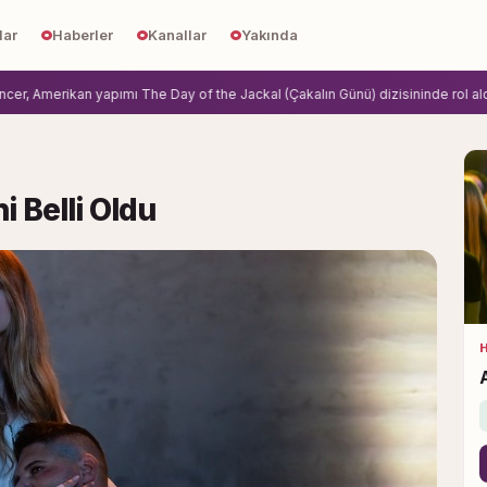
lar
Haberler
Kanallar
Yakında
Amerikan yapımı The Day of the Jackal (Çakalın Günü) dizisininde rol aldi.
Zih
i Belli Oldu
H