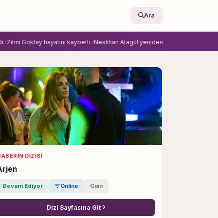
Ara
ni Göktay hayatını kaybetti.
Neslihan Atagül yeniden Ay Yapım’la anlaştı.
Ekran
ABERIN DIZISI
Arjen
Devam Ediyor
Online
Gain
Dizi Sayfasına Git