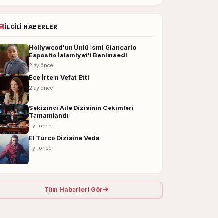
İLGILI HABERLER
Hollywood'un Ünlü İsmi Giancarlo
Esposito İslamiyet'i Benimsedi
2 ay önce
Ece İrtem Vefat Etti
2 ay önce
Sekizinci Aile Dizisinin Çekimleri
Tamamlandı
1 yıl önce
El Turco Dizisine Veda
1 yıl önce
Tüm Haberleri Gör