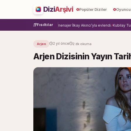
Dizi
Arşivi
Popüler Diziler
Oyuncu
Fısıltılar
 veda etti.
Damla Sönmez, menajer İlkay Akıncı’yla evlendi.
Kubilay Tuncer, 
2 yıl önce
Arjen
2 dk okuma
Arjen Dizisinin Yayın Tarih