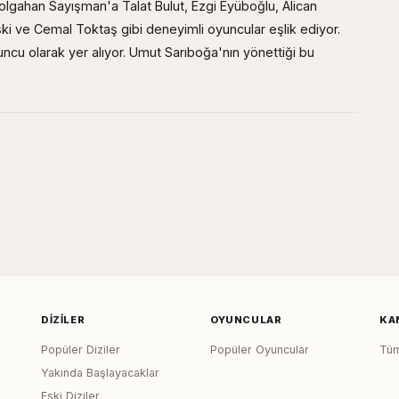
lgahan Sayışman'a Talat Bulut, Ezgi Eyüboğlu, Alican
ki ve Cemal Toktaş gibi deneyimli oyuncular eşlik ediyor.
uncu olarak yer alıyor. Umut Sarıboğa'nın yönettiği bu
DIZILER
OYUNCULAR
KA
Popüler Diziler
Popüler Oyuncular
Tüm
Yakında Başlayacaklar
Eski Diziler