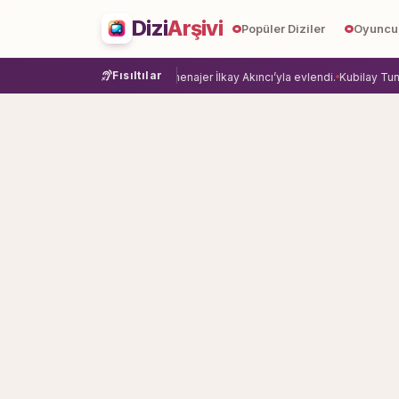
Dizi
Arşivi
Popüler Diziler
Oyuncu
Fısıltılar
ye veda etti.
Damla Sönmez, menajer İlkay Akıncı’yla evlendi.
Kubilay Tuncer