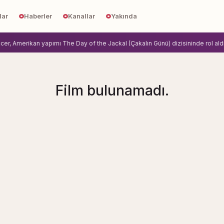
lar
Haberler
Kanallar
Yakında
, Amerikan yapımı The Day of the Jackal (Çakalın Günü) dizisininde rol aldi.
Z
Film bulunamadı.