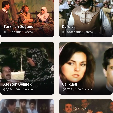
Türkmen Düğünü
Kuruluş
4,517 görüntülenme
3,009 görüntülenme
Ateşten Gömlek
Çalıkuşu
1,764 görüntülenme
2,733 görüntülenme