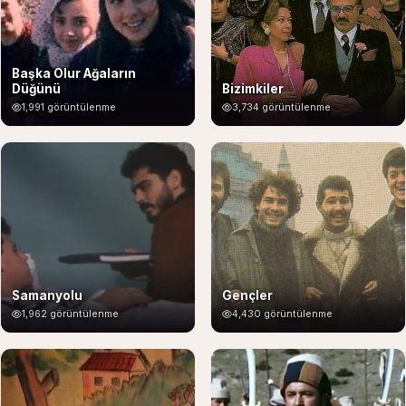
Başka Olur Ağaların
Düğünü
Bizimkiler
1,991 görüntülenme
3,734 görüntülenme
Samanyolu
Gençler
1,962 görüntülenme
4,430 görüntülenme