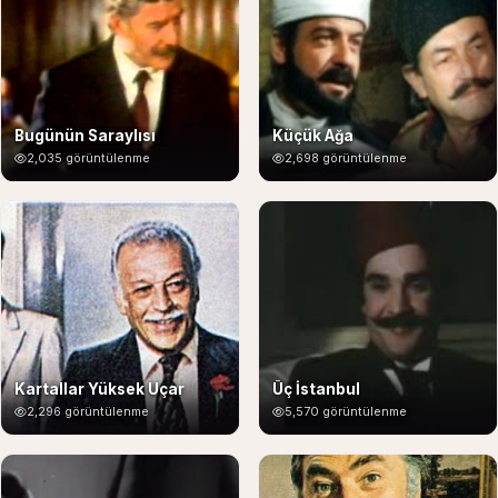
Bugünün Saraylısı
Küçük Ağa
2,035 görüntülenme
2,698 görüntülenme
Kartallar Yüksek Uçar
Üç İstanbul
2,296 görüntülenme
5,570 görüntülenme