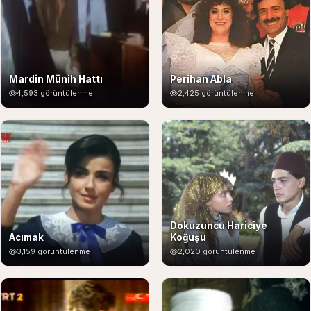
Mardin Münih Hattı
Perihan Abla
4,593 görüntülenme
2,425 görüntülenme
Dokuzuncu Hariciye
Acımak
Koğuşu
3,159 görüntülenme
2,020 görüntülenme