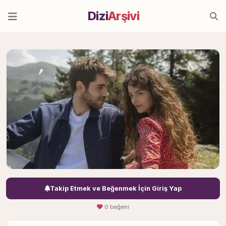
Dizi
Arşivi
Takip Etmek ve Beğenmek İçin Giriş Yap
0 beğeni