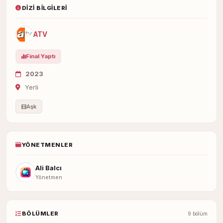
DIZI BILGILERI
ATV
Final Yaptı
2023
Yerli
Aşk
YÖNETMENLER
Ali Balcı
Yönetmen
BÖLÜMLER
9 bölüm