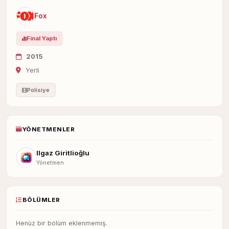
Fox
Final Yaptı
2015
Yerli
Polisiye
YÖNETMENLER
Ilgaz Giritlioğlu
Yönetmen
BÖLÜMLER
Henüz bir bölüm eklenmemiş.