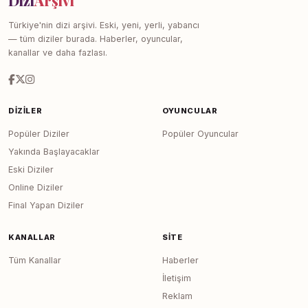
Dizi
Arşivi
Türkiye'nin dizi arşivi. Eski, yeni, yerli, yabancı
— tüm diziler burada. Haberler, oyuncular,
kanallar ve daha fazlası.
DIZILER
OYUNCULAR
Popüler Diziler
Popüler Oyuncular
Yakında Başlayacaklar
Eski Diziler
Online Diziler
Final Yapan Diziler
KANALLAR
SITE
Tüm Kanallar
Haberler
İletişim
Reklam