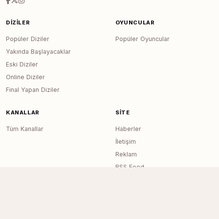
DIZILER
OYUNCULAR
Popüler Diziler
Popüler Oyuncular
Yakında Başlayacaklar
Eski Diziler
Online Diziler
Final Yapan Diziler
KANALLAR
SITE
Tüm Kanallar
Haberler
İletişim
Reklam
RSS Feed
Sitemap
Dizi Arşivi © 2020–2026 — Tüm Hakları
Page generated in 0.0187