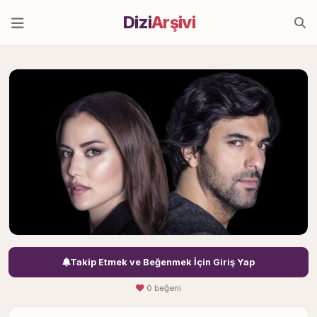
Dizi
Arşivi
Takip Etmek ve Beğenmek İçin Giriş Yap
0 beğeni