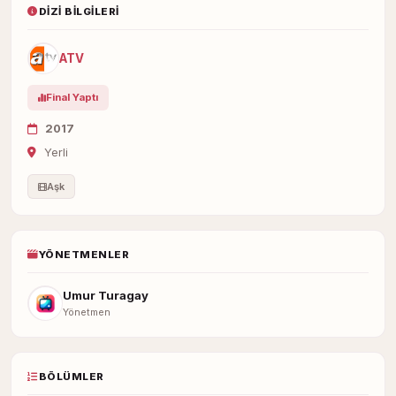
DIZI BILGILERI
ATV
Final Yaptı
2017
Yerli
Aşk
YÖNETMENLER
Umur Turagay
Yönetmen
BÖLÜMLER