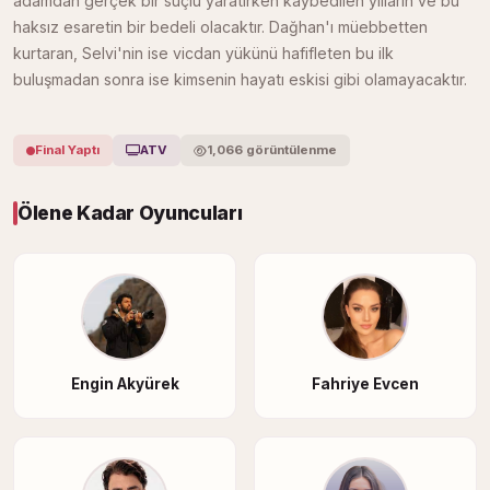
adamdan gerçek bir suçlu yaratırken kaybedilen yılların ve bu
haksız esaretin bir bedeli olacaktır. Dağhan'ı müebbetten
kurtaran, Selvi'nin ise vicdan yükünü hafifleten bu ilk
buluşmadan sonra ise kimsenin hayatı eskisi gibi olamayacaktır.
Final Yaptı
ATV
1,066 görüntülenme
Ölene Kadar Oyuncuları
Engin Akyürek
Fahriye Evcen