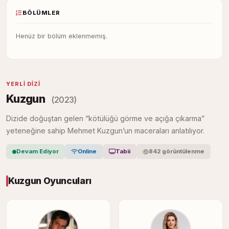
BÖLÜMLER
Henüz bir bölüm eklenmemiş.
YERLI DIZI
Kuzgun
(2023)
Dizide doğuştan gelen “kötülüğü görme ve açığa çıkarma”
yeteneğine sahip Mehmet Kuzgun’un maceraları anlatılıyor.
Devam Ediyor
Online
Tabii
842 görüntülenme
Kuzgun Oyuncuları