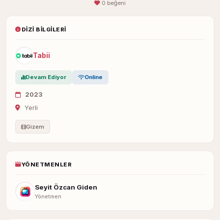
0 beğeni
DIZI BILGILERI
Tabii
Devam Ediyor
Online
2023
Yerli
Gizem
YÖNETMENLER
Seyit Özcan Giden
Yönetmen