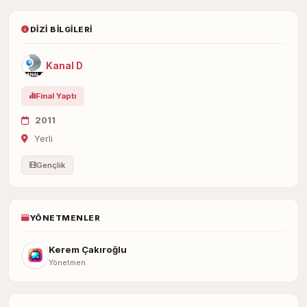
DIZI BILGILERI
Kanal D
Final Yaptı
2011
Yerli
Gençlik
YÖNETMENLER
Kerem Çakıroğlu
Yönetmen