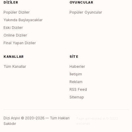
DIZILER
OYUNCULAR
Popüler Diziler
Popüler Oyuncular
Yakında Başlayacaklar
Eski Diziler
Online Diziler
Final Yapan Diziler
KANALLAR
SITE
Tüm Kanallar
Haberler
İletişim
Reklam
RSS Feed
Sitemap
Dizi Arşivi © 2020–2026 — Tüm Hakları
Page generated in 0.0222
seconds
Saklıdır