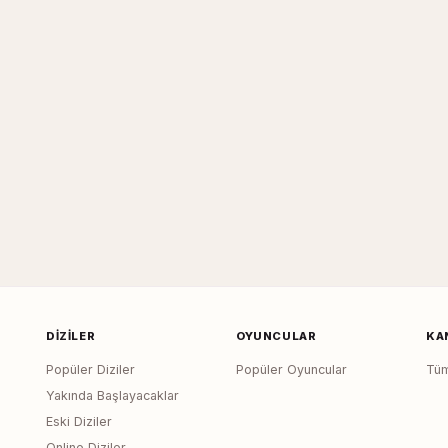
DIZILER
OYUNCULAR
KA
Popüler Diziler
Popüler Oyuncular
Tüm
Yakında Başlayacaklar
Eski Diziler
Online Diziler