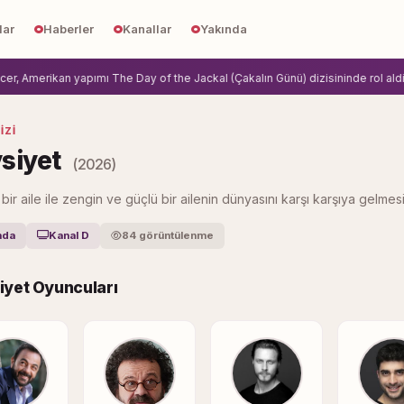
lar
Haberler
Kanallar
Yakında
 Amerikan yapımı The Day of the Jackal (Çakalın Günü) dizisininde rol aldi.
Zi
IZI
siyet
(2026)
bir aile ile zengin ve güçlü bir ailenin dünyasını karşı karşıya gelmesi
nda
Kanal D
84 görüntülenme
iyet Oyuncuları