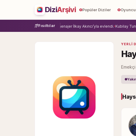
Dizi
Arşivi
Popüler Diziler
Oyuncu
Fısıltılar
ye veda etti.
Damla Sönmez, menajer İlkay Akıncı’yla evlendi.
Kubilay Tuncer,
YERLI D
Hay
Emekçi 
Yakı
Hays