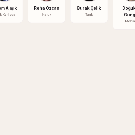
m Alışık
Reha Özcan
Burak Çelik
Doğu
k Karlıova
Haluk
Tarık
Güng
Mehm