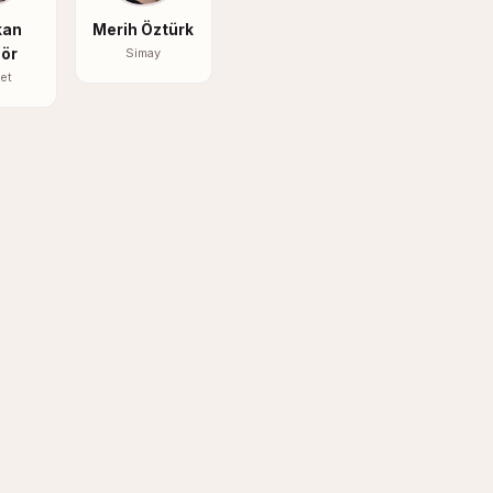
kan
Merih Öztürk
ör
Simay
et