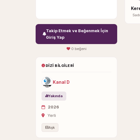
Kere
Sadı
Takip Etmek ve Beğenmek İçin
Giriş Yap
0 beğeni
DIZI BILGILERI
Kanal D
Yakında
2026
Yerli
Aşk