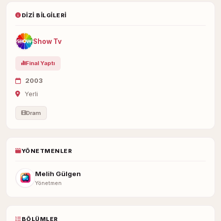
DIZI BILGILERI
Show Tv
Final Yaptı
2003
Yerli
Dram
YÖNETMENLER
Melih Gülgen
Yönetmen
BÖLÜMLER