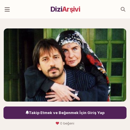
Dizi
Arşivi
Takip Etmek ve Beğenmek İçin Giriş Yap
0 beğeni