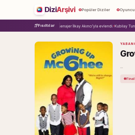
Dizi
Arşivi
Popüler Diziler
Oyuncu
Fısıltılar
e veda etti.
Damla Sönmez, menajer İlkay Akıncı’yla evlendi.
Kubilay Tuncer,
YABANC
Gro
...
Final