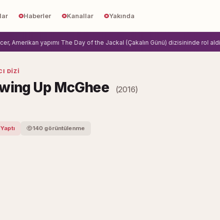
lar
Haberler
Kanallar
Yakında
 Amerikan yapımı The Day of the Jackal (Çakalın Günü) dizisininde rol aldi.
Zi
I DIZI
wing Up McGhee
(2016)
 Yaptı
140 görüntülenme