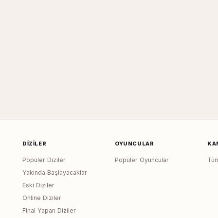
DIZILER
OYUNCULAR
KA
Popüler Diziler
Popüler Oyuncular
Tüm
Yakında Başlayacaklar
Eski Diziler
Online Diziler
Final Yapan Diziler