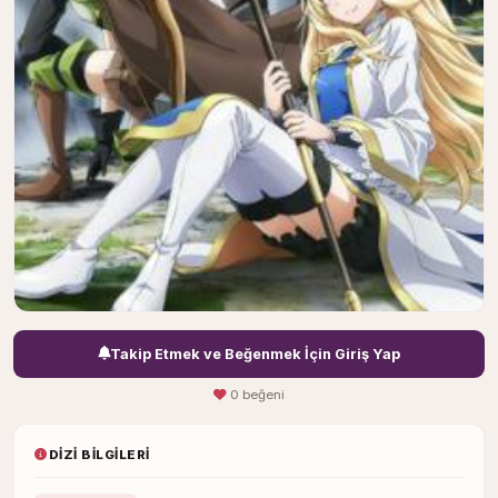
Takip Etmek ve Beğenmek İçin Giriş Yap
0 beğeni
DIZI BILGILERI