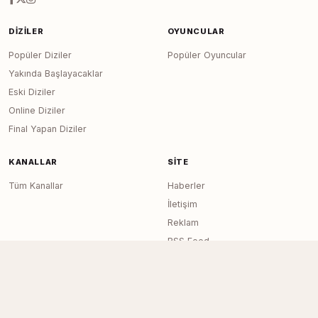
DIZILER
OYUNCULAR
Popüler Diziler
Popüler Oyuncular
Yakında Başlayacaklar
Eski Diziler
Online Diziler
Final Yapan Diziler
KANALLAR
SITE
Tüm Kanallar
Haberler
İletişim
Reklam
RSS Feed
Sitemap
Dizi Arşivi © 2020–2026 — Tüm Hakları
Page generated in 0.0127