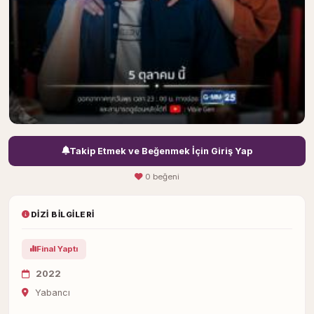
Takip Etmek ve Beğenmek İçin Giriş Yap
0 beğeni
DIZI BILGILERI
Final Yaptı
2022
Yabancı