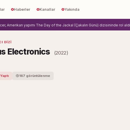
lar
Haberler
Kanallar
Yakında
 Amerikan yapımı The Day of the Jackal (Çakalın Günü) dizisininde rol aldi.
Zi
I DIZI
s Electronics
(2022)
 Yaptı
167 görüntülenme