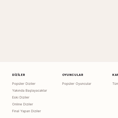
DIZILER
OYUNCULAR
KA
Popüler Diziler
Popüler Oyuncular
Tüm
Yakında Başlayacaklar
Eski Diziler
Online Diziler
Final Yapan Diziler