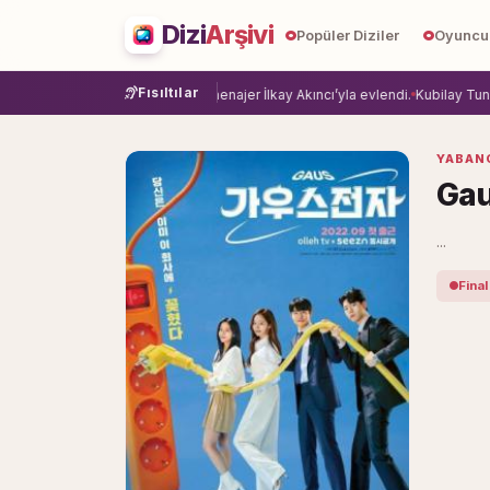
Dizi
Arşivi
Popüler Diziler
Oyuncu
Fısıltılar
e veda etti.
Damla Sönmez, menajer İlkay Akıncı’yla evlendi.
Kubilay Tuncer,
YABANC
Gau
...
Final