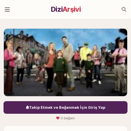
Dizi
Arşivi
Takip Etmek ve Beğenmek İçin Giriş Yap
0 beğeni