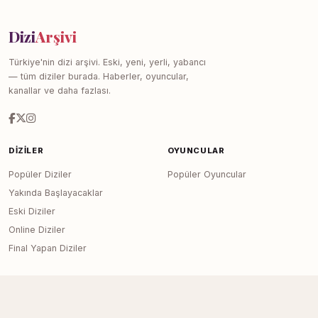
Dizi
Arşivi
Türkiye'nin dizi arşivi. Eski, yeni, yerli, yabancı
— tüm diziler burada. Haberler, oyuncular,
kanallar ve daha fazlası.
DIZILER
OYUNCULAR
Popüler Diziler
Popüler Oyuncular
Yakında Başlayacaklar
Eski Diziler
Online Diziler
Final Yapan Diziler
KANALLAR
SITE
Tüm Kanallar
Haberler