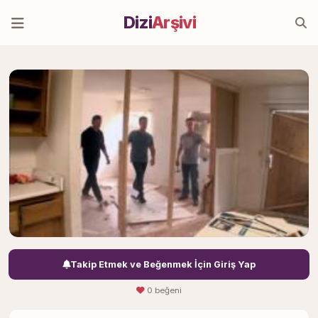
Dizi
Arşivi
Takip Etmek ve Beğenmek İçin Giriş Yap
0 beğeni