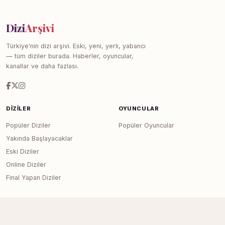
Dizi
Arşivi
Türkiye'nin dizi arşivi. Eski, yeni, yerli, yabancı
— tüm diziler burada. Haberler, oyuncular,
kanallar ve daha fazlası.
DIZILER
OYUNCULAR
Popüler Diziler
Popüler Oyuncular
Yakında Başlayacaklar
Eski Diziler
Online Diziler
Final Yapan Diziler
KANALLAR
SITE
Tüm Kanallar
Haberler