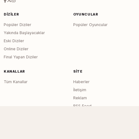
DIZILER
OYUNCULAR
Popüler Diziler
Popüler Oyuncular
Yakında Başlayacaklar
Eski Diziler
Online Diziler
Final Yapan Diziler
KANALLAR
SITE
Tüm Kanallar
Haberler
İletişim
Reklam
RSS Feed
Sitemap
Dizi Arşivi © 2020–2026 — Tüm Hakları
Page generated in 0.0125