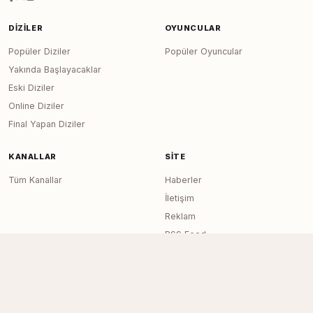
DIZILER
OYUNCULAR
Popüler Diziler
Popüler Oyuncular
Yakında Başlayacaklar
Eski Diziler
Online Diziler
Final Yapan Diziler
KANALLAR
SITE
Tüm Kanallar
Haberler
İletişim
Reklam
RSS Feed
Sitemap
Dizi Arşivi © 2020–2026 — Tüm Hakları
Page generated in 0.0146