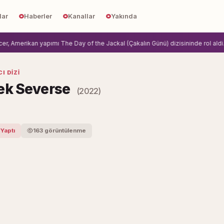
lar
Haberler
Kanallar
Yakında
Amerikan yapımı The Day of the Jackal (Çakalın Günü) dizisininde rol aldi.
Zi
I DIZI
ek Severse
(2022)
 Yaptı
163 görüntülenme