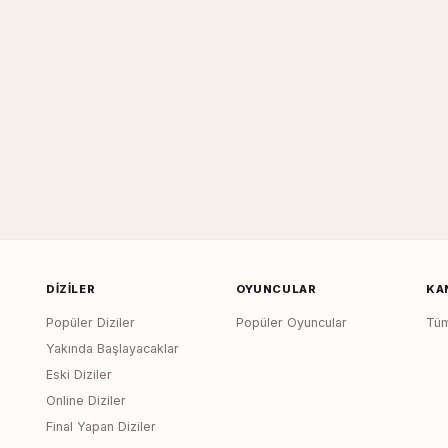
DIZILER
OYUNCULAR
KA
Popüler Diziler
Popüler Oyuncular
Tüm
Yakında Başlayacaklar
Eski Diziler
Online Diziler
Final Yapan Diziler