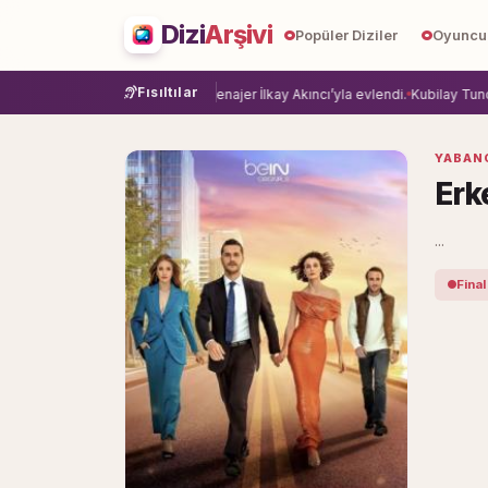
Dizi
Arşivi
Popüler Diziler
Oyuncu
Fısıltılar
e veda etti.
Damla Sönmez, menajer İlkay Akıncı’yla evlendi.
Kubilay Tuncer, 
YABANC
Erk
...
Final