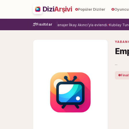
Dizi
Arşivi
Popüler Diziler
Oyuncu
Fısıltılar
ye veda etti.
Damla Sönmez, menajer İlkay Akıncı’yla evlendi.
Kubilay Tuncer
YABANC
Emp
...
Final