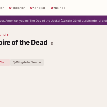
lar
Haberler
Kanallar
Yakında
, Amerikan yapımı The Day of the Jackal (Çakalın Günü) dizisininde rol aldi.
Z
I DIZI
ire of the Dead
()
 Yaptı
154 görüntülenme