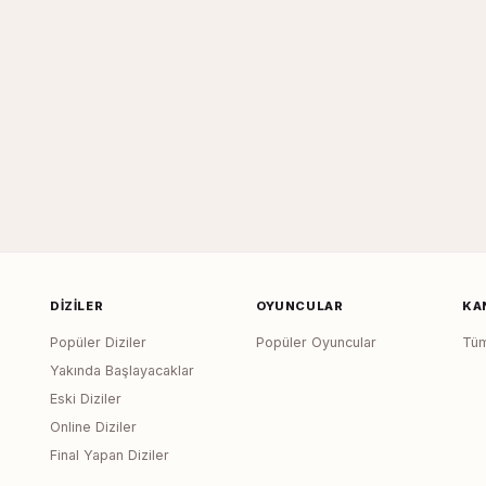
DIZILER
OYUNCULAR
KA
Popüler Diziler
Popüler Oyuncular
Tüm
Yakında Başlayacaklar
Eski Diziler
Online Diziler
Final Yapan Diziler