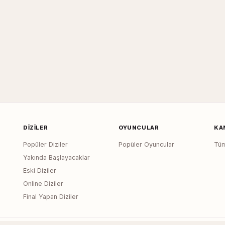
DIZILER
OYUNCULAR
KA
Popüler Diziler
Popüler Oyuncular
Tüm
Yakında Başlayacaklar
Eski Diziler
Online Diziler
Final Yapan Diziler