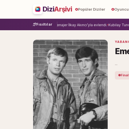
Dizi
Arşivi
Popüler Diziler
Oyuncu
Fısıltılar
e veda etti.
Damla Sönmez, menajer İlkay Akıncı’yla evlendi.
Kubilay Tuncer,
YABANC
Em
...
Final