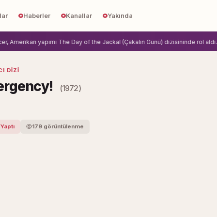
lar
Haberler
Kanallar
Yakında
 Amerikan yapımı The Day of the Jackal (Çakalın Günü) dizisininde rol aldi.
Zi
I DIZI
ergency!
(1972)
 Yaptı
179 görüntülenme