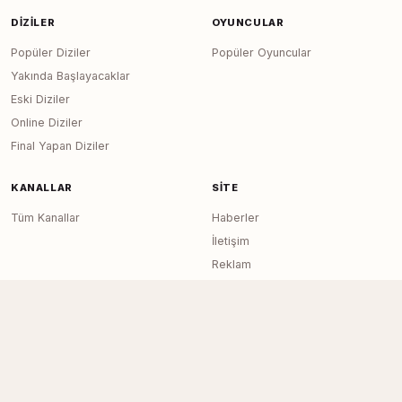
DIZILER
OYUNCULAR
Popüler Diziler
Popüler Oyuncular
Yakında Başlayacaklar
Eski Diziler
Online Diziler
Final Yapan Diziler
KANALLAR
SITE
Tüm Kanallar
Haberler
İletişim
Reklam
RSS Feed
Sitemap
Dizi Arşivi © 2020–2026 — Tüm Hakları
Page generated in 0.0450
seconds
Saklıdır