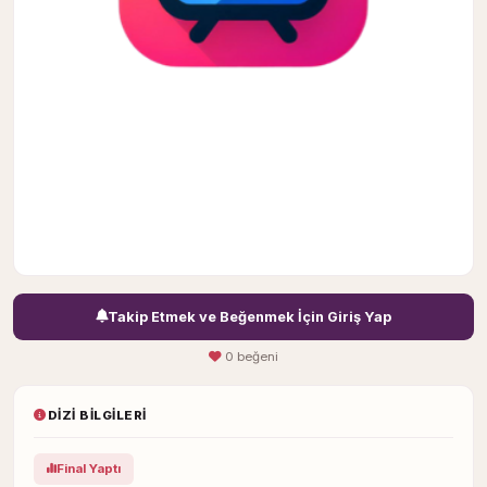
Takip Etmek ve Beğenmek İçin Giriş Yap
0 beğeni
DIZI BILGILERI
Final Yaptı