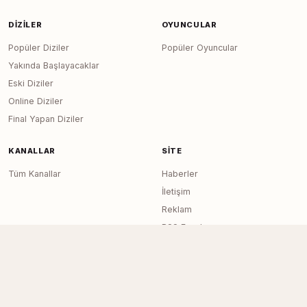
DIZILER
OYUNCULAR
Popüler Diziler
Popüler Oyuncular
Yakında Başlayacaklar
Eski Diziler
Online Diziler
Final Yapan Diziler
KANALLAR
SITE
Tüm Kanallar
Haberler
İletişim
Reklam
RSS Feed
Sitemap
Dizi Arşivi © 2020–2026 — Tüm Hakları
Page generated in 0.0142
seconds