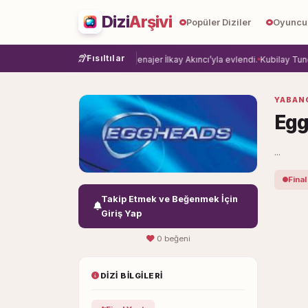
Dizi
Arşivi
Popüler Diziler
Oyuncu
Fısıltılar
ye veda etti.
Damla Sönmez, menajer İlkay Akıncı’yla evlendi.
Kubilay Tuncer,
YABANC
Eg
...
Final
Takip Etmek ve Beğenmek İçin
Giriş Yap
0 beğeni
DIZI BILGILERI