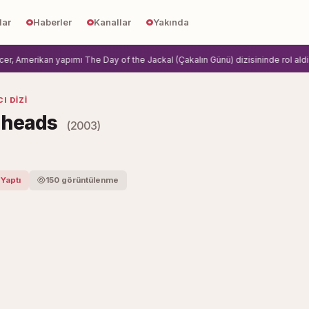
lar
Haberler
Kanallar
Yakında
 Amerikan yapımı The Day of the Jackal (Çakalın Günü) dizisininde rol aldi.
Z
I DIZI
gheads
(2003)
 Yaptı
150 görüntülenme