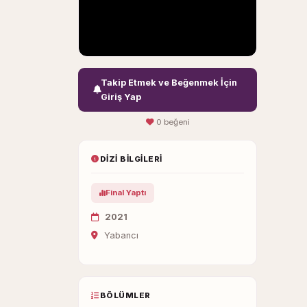
Takip Etmek ve Beğenmek İçin
Giriş Yap
0 beğeni
DIZI BILGILERI
Final Yaptı
2021
Yabancı
BÖLÜMLER