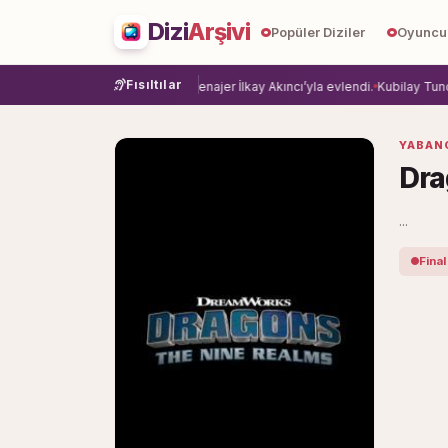
Dizi
Arşivi
Popüler Diziler
Oyuncu
Fısıltılar
ye veda etti.
Damla Sönmez, menajer İlkay Akıncı’yla evlendi.
Kubilay Tuncer,
YABANC
Dra
...
Final