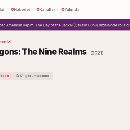
lar
Haberler
Kanallar
Yakında
 Amerikan yapımı The Day of the Jackal (Çakalın Günü) dizisininde rol aldi.
Zi
I DIZI
gons: The Nine Realms
(2021)
 Yaptı
171 görüntülenme