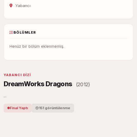
Yabancı
BÖLÜMLER
Henüz bir bölüm eklenmemiş.
YABANCI DIZI
DreamWorks Dragons
(2012)
...
Final Yaptı
151 görüntülenme