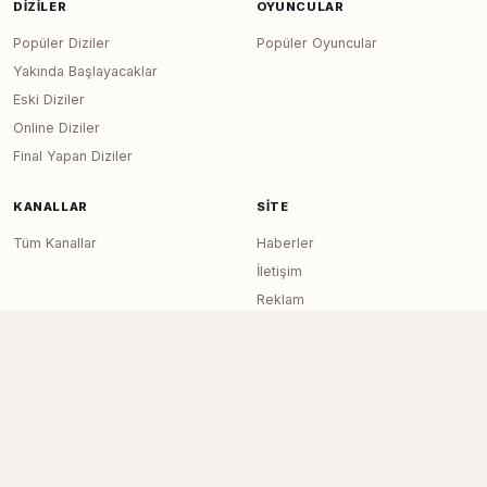
DIZILER
OYUNCULAR
Popüler Diziler
Popüler Oyuncular
Yakında Başlayacaklar
Eski Diziler
Online Diziler
Final Yapan Diziler
KANALLAR
SITE
Tüm Kanallar
Haberler
İletişim
Reklam
RSS Feed
Sitemap
Dizi Arşivi © 2020–2026 — Tüm Hakları
Page generated in 0.0504
seconds
Saklıdır