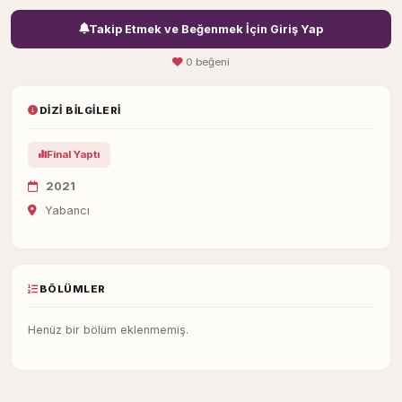
Takip Etmek ve Beğenmek İçin Giriş Yap
0 beğeni
DIZI BILGILERI
Final Yaptı
2021
Yabancı
BÖLÜMLER
Henüz bir bölüm eklenmemiş.