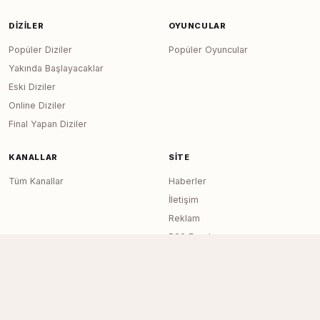
DIZILER
OYUNCULAR
Popüler Diziler
Popüler Oyuncular
Yakında Başlayacaklar
Eski Diziler
Online Diziler
Final Yapan Diziler
KANALLAR
SITE
Tüm Kanallar
Haberler
İletişim
Reklam
RSS Feed
Sitemap
Dizi Arşivi © 2020–2026 — Tüm Hakları
Page generated in 0.0183
seconds