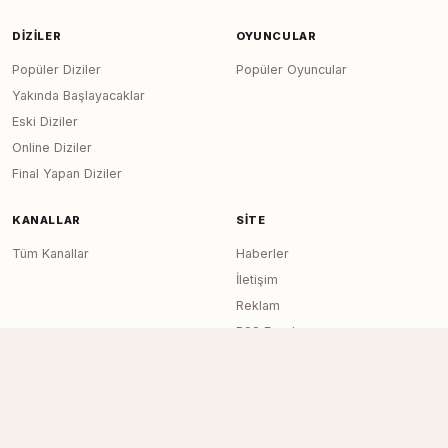
DIZILER
OYUNCULAR
Popüler Diziler
Popüler Oyuncular
Yakında Başlayacaklar
Eski Diziler
Online Diziler
Final Yapan Diziler
KANALLAR
SITE
Tüm Kanallar
Haberler
İletişim
Reklam
RSS Feed
Sitemap
Dizi Arşivi © 2020–2026 — Tüm Hakları
Page generated in 0.0166
seconds