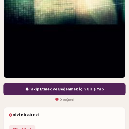
Takip Etmek ve Beğenmek İçin Giriş Yap
0 beğeni
DIZI BILGILERI