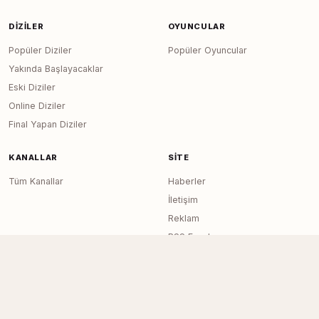
DIZILER
OYUNCULAR
Popüler Diziler
Popüler Oyuncular
Yakında Başlayacaklar
Eski Diziler
Online Diziler
Final Yapan Diziler
KANALLAR
SITE
Tüm Kanallar
Haberler
İletişim
Reklam
RSS Feed
Sitemap
Dizi Arşivi © 2020–2026 — Tüm Hakları
Page generated in 0.0221