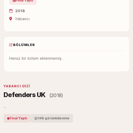
Final Yaptı
2018
Yabancı
BÖLÜMLER
Henüz bir bölüm eklenmemiş.
YABANCI DIZI
Defenders UK
(2018)
...
Final Yaptı
146 görüntülenme