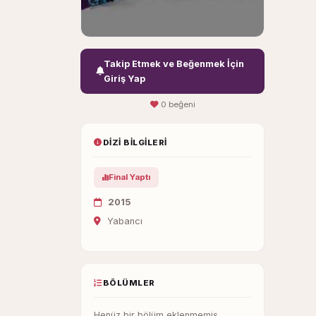
Takip Etmek ve Beğenmek İçin
Giriş Yap
0 beğeni
DIZI BILGILERI
Final Yaptı
2015
Yabancı
BÖLÜMLER
Henüz bir bölüm eklenmemiş.