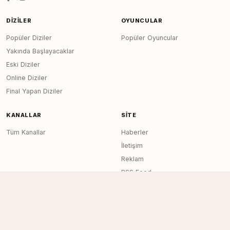
DIZILER
OYUNCULAR
Popüler Diziler
Popüler Oyuncular
Yakında Başlayacaklar
Eski Diziler
Online Diziler
Final Yapan Diziler
KANALLAR
SITE
Tüm Kanallar
Haberler
İletişim
Reklam
RSS Feed
Sitemap
Dizi Arşivi © 2020–2026 — Tüm Hakları
Page generated in 0.0218